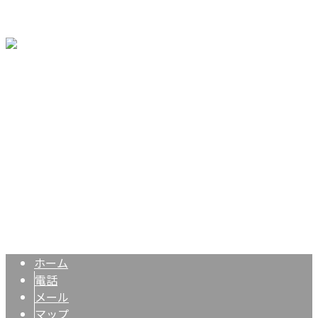
ブログ
お問い合わせ
〒640-8391
和歌山県和歌山市有本793-28
Googleマップで確認する
TEL：090-3262-0175
内装仕上げ・床リフォームは和歌山市の株式会社梁’sFLOOR
Copyright © 株式会社梁’sFLOOR. All rights reserved.
ホーム
電話
メール
マップ