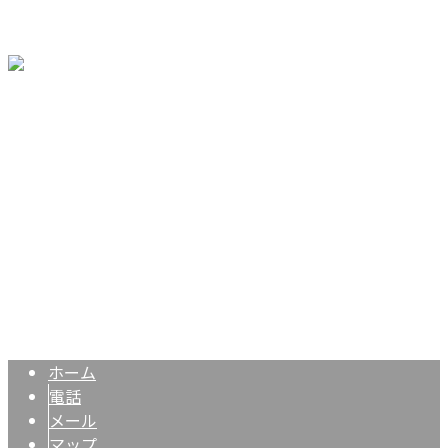
ブログ
お問い合わせ
〒640-8391
和歌山県和歌山市有本793-28
Googleマップで確認する
TEL：090-3262-0175
内装仕上げ・床リフォームは和歌山市の株式会社梁’sFLOOR
Copyright © 株式会社梁’sFLOOR. All rights reserved.
ホーム
電話
メール
マップ